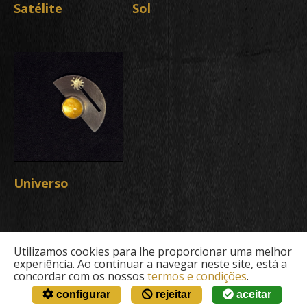
Satélite
Sol
Universo
Utilizamos cookies para lhe proporcionar uma melhor
experiência. Ao continuar a navegar neste site, está a
concordar com os nossos
termos e condições
.
configurar
rejeitar
aceitar
© Archeofactu 2026. Todos os direitos reservados