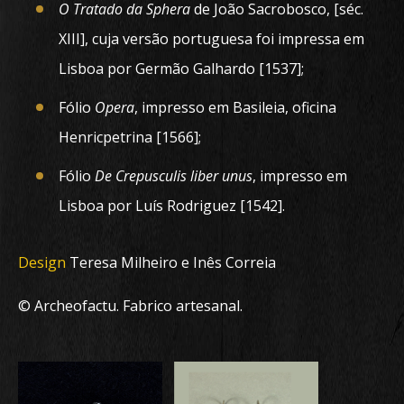
O Tratado da Sphera
de João Sacrobosco, [séc.
XIII], cuja versão portuguesa foi impressa em
Lisboa por Germão Galhardo [1537];
Fólio
Opera
, impresso em Basileia, oficina
Henricpetrina [1566];
Fólio
De Crepusculis liber unus
, impresso em
Lisboa por Luís Rodriguez [1542].
Design
Teresa Milheiro e Inês Correia
© Archeofactu. Fabrico artesanal.