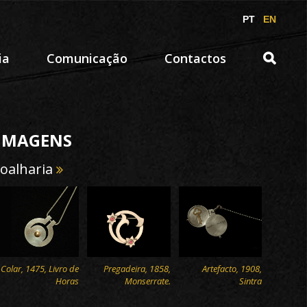
PT
EN
ia
Comunicação
Contactos
IMAGENS
Joalharia
Colar, 1475, Livro de
Pregadeira, 1858,
Artefacto, 1908,
Horas
Monserrate.
Sintra